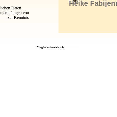
Deine
Heike Fabijen
nlichen Daten
 zu empfangen von
rung
zur Kenntnis
Mitgliederbereich mit
DigiMember